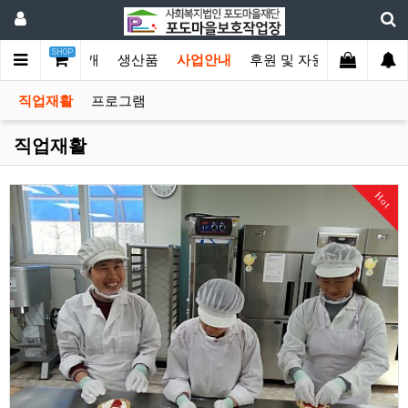
SHOP
메인
기관소개
생산품
사업안내
후원 및 자원봉사
커뮤
직업재활
프로그램
직업재활
Hot