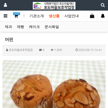
SHOP
메인
기관소개
생산품
사업안내
후원 및 자원봉
제과
제빵
케이크
문서화일
머핀
포도마을보호작업장
0
1,509
2023.09.13 14:41