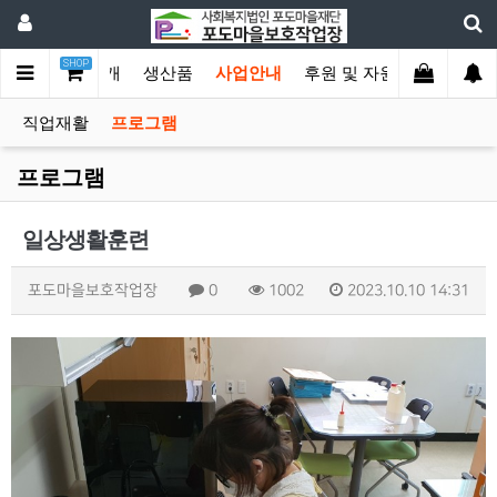
SHOP
메인
기관소개
생산품
사업안내
후원 및 자원봉사
커뮤
직업재활
프로그램
프로그램
일상생활훈련
포도마을보호작업장
0
1002
2023.10.10 14:31