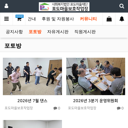
SHOP
생산품
사업안내
후원 및 자원봉사
커뮤니티
공지사항
포토방
자유게시판
직원게시판
포토방
2026년 7월 댄스
2026년 3분기 운영위원회
0
0
포도마을보호작업장
포도마을보호작업장